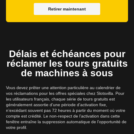
Retirer maintenant
Délais et échéances pour
réclamer les tours gratuits
de machines à sous
Vous devez prêter une attention particulière au calendrier de
vos réclamations pour les offres spéciales chez Slotsvilla. Pour
les utilisateurs français, chaque série de tours gratuits est
généralement assortie d’une période d’activation fixe,
n’excédant souvent pas 72 heures à partir du moment où votre
compte est crédité. Le non-respect de l’activation dans cette
fenêtre entraîne la suppression automatique de l’opportunité de
votre profil.