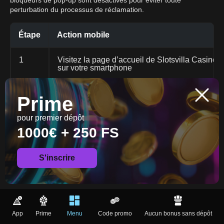
bloqueurs de pop-up sont désactivés pour éviter toute
perturbation du processus de réclamation.
Étape
Action mobile
1
Visitez la page d’accueil de Slotsvilla Casino
sur votre smartphone
2
Complétez l’inscription ou connectez-vous à
Prime
votre compte existant
pour premier dépôt
3
Saisissez le code promotionnel désigné (si
1000€ + 250 FS
requis)
S'inscrire
4
Confirmez l’activation et vérifiez votre solde ou
la section des récompenses
Optimisation de votre expérience
App
Prime
Menu
Code promo
Aucun bonus sans dépôt
mobile