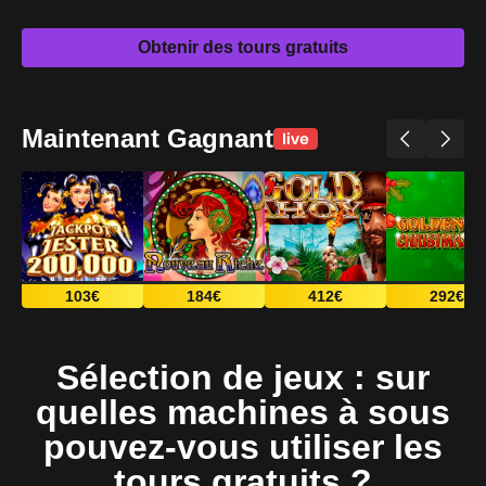
Obtenir des tours gratuits
Maintenant Gagnant
103€
184€
412€
292€
Sélection de jeux : sur
quelles machines à sous
pouvez-vous utiliser les
tours gratuits ?