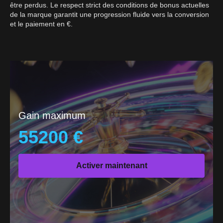
être perdus. Le respect strict des conditions de bonus actuelles
de la marque garantit une progression fluide vers la conversion
et le paiement en €.
Gain maximum
55200 €
Activer maintenant