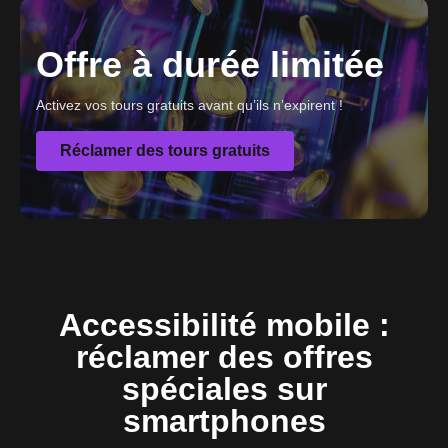
Offre à durée limitée
Activez vos tours gratuits avant qu’ils n’expirent !
Réclamer des tours gratuits
Accessibilité mobile :
réclamer des offres
spéciales sur
smartphones