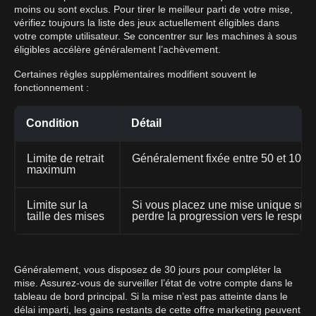
moins ou sont exclus. Pour tirer le meilleur parti de votre mise,
vérifiez toujours la liste des jeux actuellement éligibles dans
votre compte utilisateur. Se concentrer sur les machines à sous
éligibles accélère généralement l’achèvement.
Certaines règles supplémentaires modifient souvent le
fonctionnement :
Condition
Détail
Limite de retrait
Généralement fixée entre 50 et 100 €
maximum
Limite sur la
Si vous placez une mise unique supér
taille des mises
perdre la progression vers le respec
Généralement, vous disposez de 30 jours pour compléter la
mise. Assurez-vous de surveiller l’état de votre compte dans le
tableau de bord principal. Si la mise n’est pas atteinte dans le
délai imparti, les gains restants de cette offre marketing peuvent