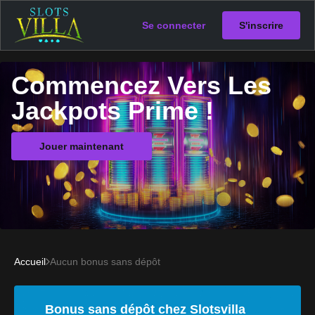
Se connecter
S'inscrire
Commencez Vers Les
Jackpots Prime !
Jouer maintenant
Accueil
Aucun bonus sans dépôt
Bonus sans dépôt chez Slotsvilla