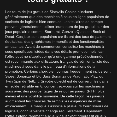
Les tours de jeu gratuit de Slotsvilla Casino n’incluent
généralement que des machines à sous en ligne populaires de
sociétés de logiciels bien connues. Les titulaires de compte
peuvent généralement utiliser leurs tours de jeu gratuit sur des
jeux populaires comme Starburst, Gonzo's Quest ou Book of
Dead. Ces jeux sont populaires car ils ont des taux de paiement
équitables, des graphismes immersifs et des fonctionnalités
amusantes. Avant de commencer, consultez les machines à
sous spécifiques listées dans vos détails promotionnels, car
l’offre peut ne s’appliquer qu’à une gamme présélectionnée. Il
est recommandé aux utilisateurs français de vérifier la liste des
machines à sous dans le panneau d’informations de la
promotion. Certains choix bien connus fréquemment inclus sont
Sweet Bonanza et Big Bass Bonanza de Pragmatic Play, ou
Twin Spin de NetEnt. Si votre objectif est de convertir les gains
en solde retirable en €, concentrez-vous sur les machines à
sous avec des pourcentages de retour au joueur (RTP) plus
élevés et une volatilité moyenne. De cette façon, les joueurs
augmentent les chances de remplir les exigences de mise
efficacement. La marque s’associe à plusieurs fournisseurs de
logiciels, donc la variété change régulièrement. Cependant,
l’offre s’étend rarement aux jeux de jackpot progressif ou aux