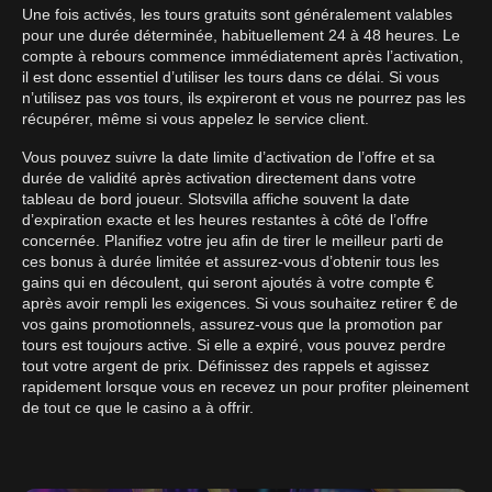
Une fois activés, les tours gratuits sont généralement valables
pour une durée déterminée, habituellement 24 à 48 heures. Le
compte à rebours commence immédiatement après l’activation,
il est donc essentiel d’utiliser les tours dans ce délai. Si vous
n’utilisez pas vos tours, ils expireront et vous ne pourrez pas les
récupérer, même si vous appelez le service client.
Vous pouvez suivre la date limite d’activation de l’offre et sa
durée de validité après activation directement dans votre
tableau de bord joueur. Slotsvilla affiche souvent la date
d’expiration exacte et les heures restantes à côté de l’offre
concernée. Planifiez votre jeu afin de tirer le meilleur parti de
ces bonus à durée limitée et assurez-vous d’obtenir tous les
gains qui en découlent, qui seront ajoutés à votre compte €
après avoir rempli les exigences. Si vous souhaitez retirer € de
vos gains promotionnels, assurez-vous que la promotion par
tours est toujours active. Si elle a expiré, vous pouvez perdre
tout votre argent de prix. Définissez des rappels et agissez
rapidement lorsque vous en recevez un pour profiter pleinement
de tout ce que le casino a à offrir.