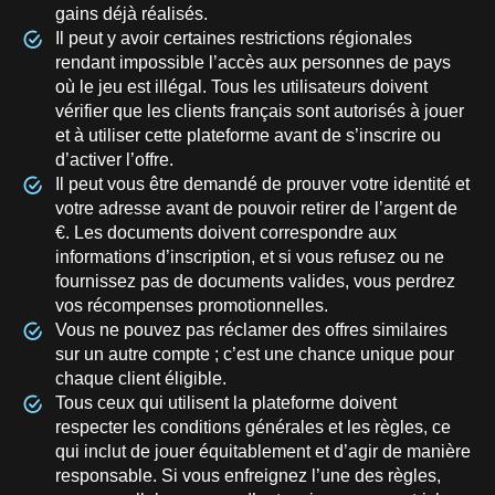
gains déjà réalisés.
Il peut y avoir certaines restrictions régionales
rendant impossible l’accès aux personnes de pays
où le jeu est illégal. Tous les utilisateurs doivent
vérifier que les clients français sont autorisés à jouer
et à utiliser cette plateforme avant de s’inscrire ou
d’activer l’offre.
Il peut vous être demandé de prouver votre identité et
votre adresse avant de pouvoir retirer de l’argent de
€. Les documents doivent correspondre aux
informations d’inscription, et si vous refusez ou ne
fournissez pas de documents valides, vous perdrez
vos récompenses promotionnelles.
Vous ne pouvez pas réclamer des offres similaires
sur un autre compte ; c’est une chance unique pour
chaque client éligible.
Tous ceux qui utilisent la plateforme doivent
respecter les conditions générales et les règles, ce
qui inclut de jouer équitablement et d’agir de manière
responsable. Si vous enfreignez l’une des règles,