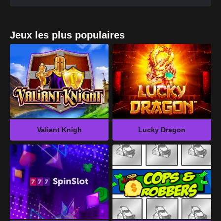
Sélection de jeux : sur quelles machines à sous pouvez-
vous utiliser les tours gratuits ?
Exigences de mise pour le bonus sans dépôt de
Jeux les plus populaires
Slotsvilla
Processus de retrait après utilisation des tours gratuits
sans dépôt
Vérification et contrôle du solde
Lancement d’un retrait
Délais et échéances pour réclamer les tours gratuits de
machines à sous
Valiant Knigh
Lucky Dragon
Accessibilité mobile : réclamer des offres spéciales sur
smartphones
Instructions pour le processus de réclamation sur
smartphone
Optimisation de votre expérience mobile
Comment s’inscrire pour le bonus sans dépôt