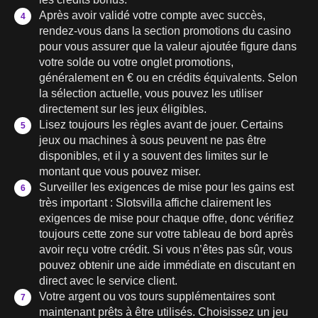
Après avoir validé votre compte avec succès,
rendez-vous dans la section promotions du casino
pour vous assurer que la valeur ajoutée figure dans
votre solde ou votre onglet promotions,
généralement en € ou en crédits équivalents. Selon
la sélection actuelle, vous pouvez les utiliser
directement sur les jeux éligibles.
Lisez toujours les règles avant de jouer. Certains
jeux ou machines à sous peuvent ne pas être
disponibles, et il y a souvent des limites sur le
montant que vous pouvez miser.
Surveiller les exigences de mise pour les gains est
très important : Slotsvilla affiche clairement les
exigences de mise pour chaque offre, donc vérifiez
toujours cette zone sur votre tableau de bord après
avoir reçu votre crédit. Si vous n’êtes pas sûr, vous
pouvez obtenir une aide immédiate en discutant en
direct avec le service client.
Votre argent ou vos tours supplémentaires sont
maintenant prêts à être utilisés. Choisissez un jeu