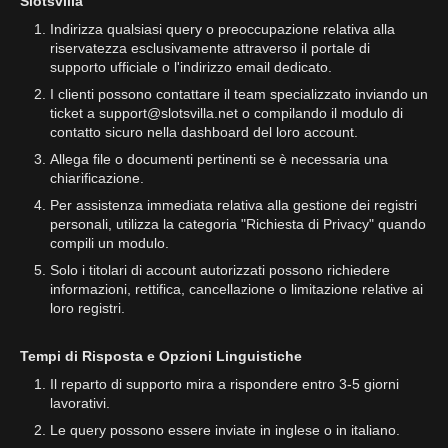
Slotsvilla
Indirizza qualsiasi query o preoccupazione relativa alla
riservatezza esclusivamente attraverso il portale di
supporto ufficiale o l'indirizzo email dedicato.
I clienti possono contattare il team specializzato inviando un
ticket a
support@slotsvilla.net
o compilando il modulo di
contatto sicuro nella dashboard del loro account.
Allega file o documenti pertinenti se è necessaria una
chiarificazione.
Per assistenza immediata relativa alla gestione dei registri
personali, utilizza la categoria "Richiesta di Privacy" quando
compili un modulo.
Solo i titolari di account autorizzati possono richiedere
informazioni, rettifica, cancellazione o limitazione relative ai
loro registri.
Tempi di Risposta e Opzioni Linguistiche
Il reparto di supporto mira a rispondere entro 3-5 giorni
lavorativi.
Le query possono essere inviate in inglese o in italiano.