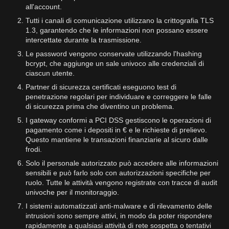
all'account.
Tutti i canali di comunicazione utilizzano la crittografia TLS
1.3, garantendo che le informazioni non possano essere
intercettate durante la trasmissione.
Le password vengono conservate utilizzando l'hashing
bcrypt, che aggiunge un sale univoco alle credenziali di
ciascun utente.
Partner di sicurezza certificati eseguono test di
penetrazione regolari per individuare e correggere le falle
di sicurezza prima che diventino un problema.
I gateway conformi a PCI DSS gestiscono le operazioni di
pagamento come i depositi in € e le richieste di prelievo.
Questo mantiene le transazioni finanziarie al sicuro dalle
frodi.
Solo il personale autorizzato può accedere alle informazioni
sensibili e può farlo solo con autorizzazioni specifiche per
ruolo. Tutte le attività vengono registrate con tracce di audit
univoche per il monitoraggio.
I sistemi automatizzati anti-malware e di rilevamento delle
intrusioni sono sempre attivi, in modo da poter rispondere
rapidamente a qualsiasi attività di rete sospetta o tentativi