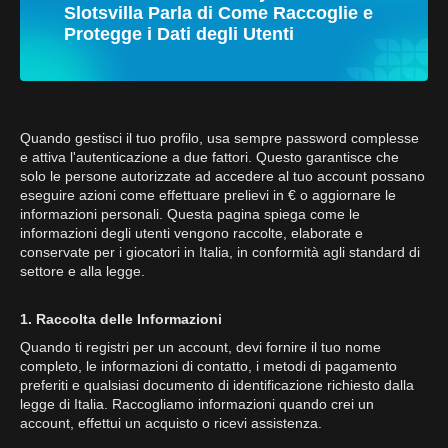
Slotsvilla Parla di Come Raccoglie e
Protegge i Dati degli Utenti
Quando gestisci il tuo profilo, usa sempre password complesse
e attiva l'autenticazione a due fattori. Questo garantisce che
solo le persone autorizzate ad accedere al tuo account possano
eseguire azioni come effettuare prelievi in € o aggiornare le
informazioni personali. Questa pagina spiega come le
informazioni degli utenti vengono raccolte, elaborate e
conservate per i giocatori in Italia, in conformità agli standard di
settore e alla legge.
1. Raccolta delle Informazioni
Quando ti registri per un account, devi fornire il tuo nome
completo, le informazioni di contatto, i metodi di pagamento
preferiti e qualsiasi documento di identificazione richiesto dalla
legge di Italia. Raccogliamo informazioni quando crei un
account, effettui un acquisto o ricevi assistenza.