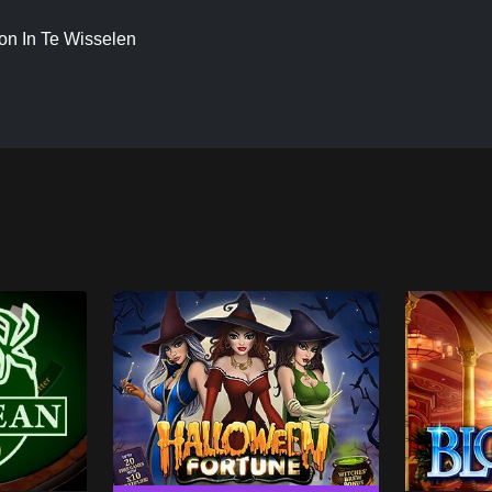
on In Te Wisselen
lossen
ocodes