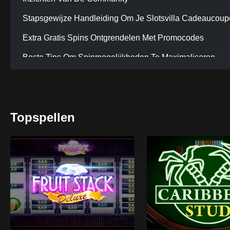
Stapsgewijze Handleiding Om Je Slotsvilla Cadeaucoup
Extra Gratis Spins Ontgrendelen Met Promocodes
Beste Tips Om Spinmogelijkheden Te Maximaliseren
Je Spinbeloningen Efficiënt Bijhouden En Gebruiken
Geschiktheidseisen Voor Slotsvilla Bonuscodes
Topspellen
Minimale Leeftijd & Registratiecriteria
Locatiespecifieke Toegang
Slotsvilla Promoties Vergeleken Met Andere Casino's
Veelvoorkomende Problemen Met Merkaanbiedingen Op
Winst Maximaliseren Met Extra Bonuscodes
Specifieke Algemene Voorwaarden Voor Slotsvilla Prom