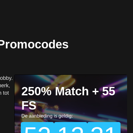
a Promocodes
lobby.
merk,
250% Match + 55
 tot
FS
De aanbieding is geldig: