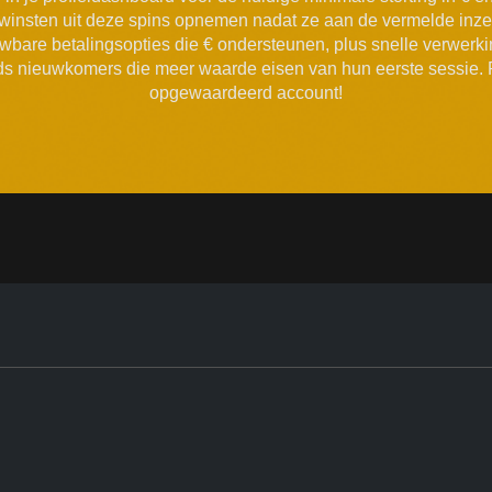
insten uit deze spins opnemen nadat ze aan de vermelde inze
wbare betalingsopties die € ondersteunen, plus snelle verwer
ands nieuwkomers die meer waarde eisen van hun eerste sessie.
opgewaardeerd account!