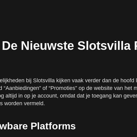
 De Nieuwste Slotsvill
ijkheden bij Slotsvilla kijken vaak verder dan de hoofd 
ad “Aanbiedingen” of “Promoties” op de website van het 
og altijd in op je account, omdat dat je toegang kan geven
rs worden vermeld.
uwbare Platforms