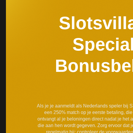
Slotsvil
Specia
Bonusbel
Als je je aanmeldt als Nederlands speler bij Sl
een 250% match op je eerste betaling, die 
ontvangt al je beloningen direct nadat je h
die aan hen wordt gegeven. Zorg ervoor dat je
regelmatig bij; controleer de voorwaarden