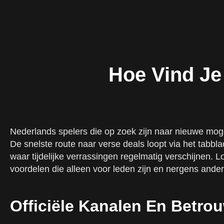
Hoe Vind Je
Nederlands spelers die op zoek zijn naar nieuwe mogel
De snelste route naar verse deals loopt via het tabbl
waar tijdelijke verrassingen regelmatig verschijnen. L
voordelen die alleen voor leden zijn en nergens ande
Officiële Kanalen En Betro