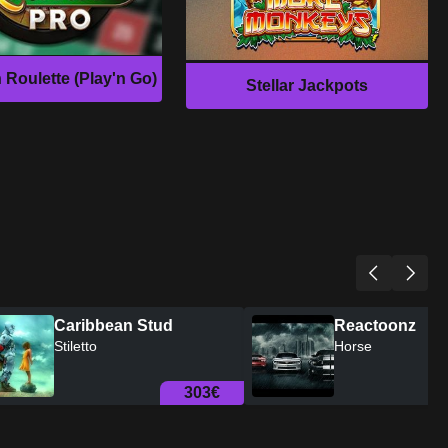
Roulette (Play'n Go)
Stellar Jackpots
Baron Samedi
Caribbean Stu
Erfecto
Stiletto
236€