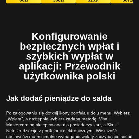
Konfigurowanie
bezpiecznych wpłat i
szybkich wypłat w
aplikacji: Przewodnik
użytkownika polski
Jak dodać pieniądze do salda
Po zalogowaniu się dotknij ikony portfela u dołu menu. Wybierz
„Wpłata”, a następnie wybierz żądaną metodę. Visa i
Mastercard są akceptowane dla posiadaczy kart, a Skrill i
Neteller działają z portfelami elektronicznymi. Większość
dostawców ma minimalne wymaganie wpłaty zaczynające się od