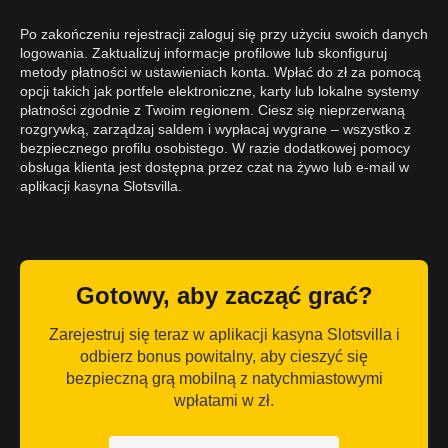
Po zakończeniu rejestracji zaloguj się przy użyciu swoich danych
logowania. Zaktualizuj informacje profilowe lub skonfiguruj
metody płatności w ustawieniach konta. Wpłać do zł za pomocą
opcji takich jak portfele elektroniczne, karty lub lokalne systemy
płatności zgodnie z Twoim regionem. Ciesz się nieprzerwaną
rozgrywką, zarządzaj saldem i wypłacaj wygrane – wszystko z
bezpiecznego profilu osobistego. W razie dodatkowej pomocy
obsługa klienta jest dostępna przez czat na żywo lub e-mail w
aplikacji kasyna Slotsvilla.
Gotowy, aby zacząć grać?
Zarejestruj się teraz w aplikacji kasyna Slotsvilla i
odbierz bonus powitalny, aby cieszyć się
bezpieczną grą mobilną z natychmiastowymi
wpłatami w zł.