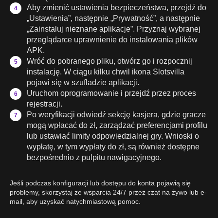
Aby zmienić ustawienia bezpieczeństwa, przejdź do
„Ustawienia”, następnie „Prywatność”, a następnie
„Zainstaluj nieznane aplikacje”. Przyznaj wybranej
przeglądarce uprawnienie do instalowania plików
APK.
Wróć do pobranego pliku, otwórz go i rozpocznij
instalację. W ciągu kilku chwil ikona Slotsvilla
pojawi się w szufladzie aplikacji.
Uruchom oprogramowanie i przejdź przez proces
rejestracji.
Po weryfikacji odwiedź sekcję kasjera, gdzie gracze
mogą wpłacać do zł, zarządzać preferencjami profilu
lub ustawiać limity odpowiedzialnej gry. Wnioski o
wypłatę, w tym wypłaty do zł, są również dostępne
bezpośrednio z pulpitu nawigacyjnego.
Jeśli podczas konfiguracji lub dostępu do konta pojawią się
problemy, skorzystaj ze wsparcia 24/7 przez czat na żywo lub e-
mail, aby uzyskać natychmiastową pomoc.