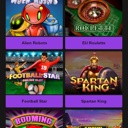
Alien Robots
EU Roulette
Football Star
Spartan King