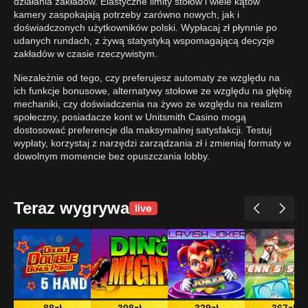
działania zakładów. Elastyczne limity stołów i wiele kątów
kamery zaspokajają potrzeby zarówno nowych, jak i
doświadczonych użytkowników polski. Wypłacaj zł płynnie po
udanych rundach, z żywą statystyką wspomagającą decyzje
zakładów w czasie rzeczywistym.
Niezależnie od tego, czy preferujesz automaty ze względu na
ich funkcje bonusowe, alternatywy stołowe ze względu na głębię
mechaniki, czy doświadczenia na żywo ze względu na realizm
społeczny, posiadacze kont w Unitsmith Casino mogą
dostosować preferencje dla maksymalnej satysfakcji. Testuj
wypłaty, korzystaj z narzędzi zarządzania zł i zmieniaj formaty w
dowolnym momencie bez opuszczania lobby.
Teraz wygrywa
88zł
308zł
329zł
367zł