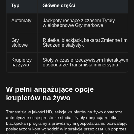
Typ
Główne części
Automaty
Jackpoty rosnące z czasem Tytuły
wielobębnowe Gry markowe
Gry
Ruletka, blackjack, bakarat Zmienne limity
stołowe
Śledzenie statystyk
Krupierzy
Stoły w czasie rzeczywistym Interaktywni
na żywo
gospodarze Transmisja immersyjna
W pełni angażujące opcje
krupierów na żywo
Transmisja w jakości HD, sekcja krupierów na żywo dostarcza
autentyczne sesje prosto ze studia. Tytuły obejmują ruletkę,
blackjacka i programy z prawdziwymi gospodarzami, pozwalając
posiadaczom kont wchodzić w interakcje przez czat lub poprzez