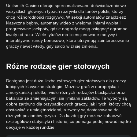
Unitsmith Casino oferuje spersonalizowane doświadczenie we
wszystkich głównych typach rozrywki dla fanów polski, którzy
chcą różnorodności rozgrywki. W sekcji automatów znajdziesz
klasyczne bębny, automaty wideo z wieloma liniami wypłat i
progresywne jackpoty, gdzie nagrody mogą osiągnąć ogromne
kwoty od razu. Wiele tytułów ma licencjonowane motywy i
interaktywne rundy bonusowe, które utrzymują zainteresowanie
graczy nawet wtedy, gdy saldo w zł się zmienia.
Różne rodzaje gier stołowych
Dostępna jest duża liczba cyfrowych gier stołowych dla graczy
lubiących klasyczne strategie. Możesz grać w europejską i
amerykańską ruletkę, wiele różnych rodzajów blackjacka oraz
bakarata ze zmieniającymi się limitami zakładów. Te wybory są
dobre zarówno dla przypadkowych graczy, jak i tych, którzy chcą
obstawiać z umiejętnościami, a zwroty są dostosowane do
różnych poziomów ryzyka. Dla każdej gry możesz zobaczyć
szczegółowe statystyki i historie, co pomaga podejmować mądre
decyzje w każdej rundzie.