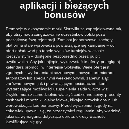
aplikacji i bieżących
bonusów
Promocje w ekosystemie marki Slotsvilla są zaprojektowane tak,
aby utrzymać zaangażowanie uczestników polski poza
początkową fazą rejestracji. Zamiast jednorazowej zachęty,
platforma stale wprowadza powtarzające się kampanie – od
ofert doładowań po tabele wyników turniejów w czasie
rzeczywistym – dostępne bezpośrednio przez pulpit
użytkownika. Aby jak najlepiej wykorzystać te oferty, przeglądaj
kalendarz promocji w interfejsie Slotsvilla. Wiele ofert jest
zgodnych z wydarzeniami sezonowymi, nowymi premierami
automatów lub specjalnymi weekendowymi, zapewniając
zarówno nowym, jak i powracającym posiadaczom kont
wystarczające możliwości uzupełnienia salda w grze w zł.
Zwykle musisz samodzielnie włączyć codzienne spiny, procenty
cashback i mnożniki lojalnościowe, klikając przycisk opt-in lub
wprowadzając kod bonusowy. Przed wyrażeniem zgody na
cokolwiek upewnij się, że przeczytałeś regulamin, aby wiedzieć,
jakie są wymagania dotyczące obrotu, okresy ważności i
kwalifikujące się gry.