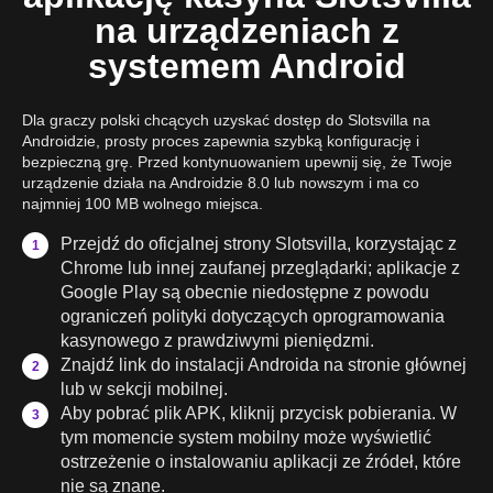
na urządzeniach z
systemem Android
Dla graczy polski chcących uzyskać dostęp do Slotsvilla na
Androidzie, prosty proces zapewnia szybką konfigurację i
bezpieczną grę. Przed kontynuowaniem upewnij się, że Twoje
urządzenie działa na Androidzie 8.0 lub nowszym i ma co
najmniej 100 MB wolnego miejsca.
Przejdź do oficjalnej strony Slotsvilla, korzystając z
Chrome lub innej zaufanej przeglądarki; aplikacje z
Google Play są obecnie niedostępne z powodu
ograniczeń polityki dotyczących oprogramowania
kasynowego z prawdziwymi pieniędzmi.
Znajdź link do instalacji Androida na stronie głównej
lub w sekcji mobilnej.
Aby pobrać plik APK, kliknij przycisk pobierania. W
tym momencie system mobilny może wyświetlić
ostrzeżenie o instalowaniu aplikacji ze źródeł, które
nie są znane.