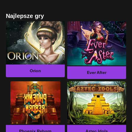
gry stołowe i krupierzy na żywo
Najlepsze gry
Różne rodzaje gier stołowych
W pełni angażujące opcje krupierów na żywo
Konfigurowanie bezpiecznych wpłat i szybkich wypłat w
aplikacji: Przewodnik użytkownika polski
Jak dodać pieniądze do salda
Wskazówki dotyczące wypłat dla szybkości
Orion
Jak korzystać z interfejsu użytkownika, aby uzyskać
Ever After
płynne doświadczenie w grze
Zrozumienie promocji w aplikacji i bieżących bonusów
Ochrona konta: uwierzytelnianie dwuskładnikowe i
najlepsze praktyki
Włączanie uwierzytelniania dwuskładnikowego
Dodatkowe zalecenia dotyczące bezpieczeństwa
Stunning Hot
Aztec Idols