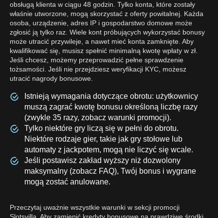
obsługą klienta w ciągu 48 godzin. Tylko konta, które zostały
właśnie utworzone, mogą skorzystać z oferty powitalnej. Każda
osoba, urządzenie, adres IP i gospodarstwo domowe może
zgłosić ją tylko raz. Wiele kont próbujących wykorzystać bonusy
może utracić przywileje, a nawet mieć konta zamknięte. Aby
kwalifikować się, musisz spełnić minimalną kwotę wpłaty w zł.
Jeśli chcesz, możemy przeprowadzić pełne sprawdzenie
tożsamości. Jeśli nie przejdziesz weryfikacji KYC, możesz
utracić nagrody bonusowe.
Istnieją wymagania dotyczące obrotu: użytkownicy
muszą zagrać kwotę bonusu określoną liczbę razy
(zwykle 35 razy, zobacz warunki promocji).
Tylko niektóre gry liczą się w pełni do obrotu.
Niektóre rodzaje gier, takie jak gry stołowe lub
automaty z jackpotem, mogą nie liczyć się wcale.
Jeśli postawisz zakład wyższy niż dozwolony
maksymalny (zobacz FAQ), Twój bonus i wygrane
mogą zostać anulowane.
Przeczytaj uważnie wszystkie warunki w sekcji promocji
Slotsvilla. Aby zamienić kredyty bonusowe na prawdziwe środki,