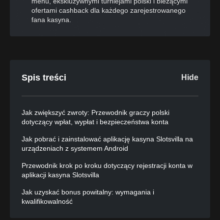
menu, ekskluzywnymi turniejami polski i bieżącymi
ofertami cashback dla każdego zarejestrowanego
fana kasyna.
Spis treści
Hide
Jak zwiększyć zwroty: Przewodnik graczy polski
dotyczący wpłat, wypłat i bezpieczeństwa konta
Jak pobrać i zainstalować aplikację kasyna Slotsvilla na
urządzeniach z systemem Android
Przewodnik krok po kroku dotyczący rejestracji konta w
aplikacji kasyna Slotsvilla
Jak uzyskać bonus powitalny: wymagania i
kwalifikowalność
Przyglądanie się różnym typom gier, takim jak automaty,